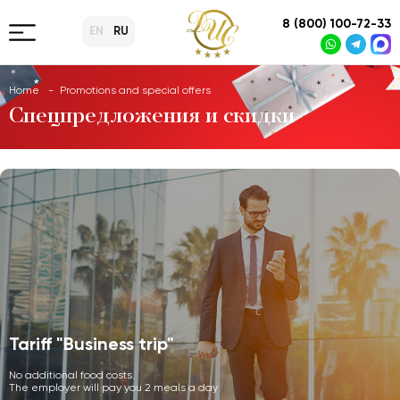
8 (800) 100-72-33
EN
RU
Home
Promotions and special offers
Спецпредложения и скидки
Tariff "Business trip"
No additional food costs.
The employer will pay you 2 meals a day