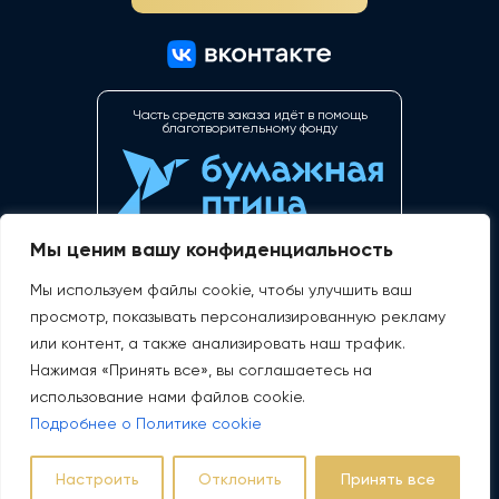
Часть средств заказа идёт в помощь
благотворительному фонду
Мы ценим вашу конфиденциальность
Идентификационный номер средства размещения:
С212024003410
Мы используем файлы cookie, чтобы улучшить ваш
Перейти на запись в реестре
просмотр, показывать персонализированную рекламу
или контент, а также анализировать наш трафик.
TIN 2130221639
OGRN 1202100008131
Нажимая «Принять все», вы соглашаетесь на
ООО “ПараДис”
использование нами файлов cookie.
Policy regarding the processing of personal data
Подробнее о Политике cookie
Statistical data and cookies policy
Privacy Policy
Rules for staying at the DIS hotel
Настроить
Отклонить
Принять все