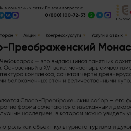
ы в социальных сетях:
По всем вопросам:
8 (800) 100-72-33
Приложен
торан
Акции
Конгресс-услуги
Услуги и отдых
о-Преображенский Монас
ебоксарах — это выдающийся памятник архите
 Основанный в XVI веке, монастырь символизи
итектура комплекса, сочетая черты древнерусс
ями белокаменных стен и величественными ку
вляется Спасо-Преображенский собор — его ф
трогие формы сочетаются с изысканными декор
ьтурным наследием, в котором можно увидеть у
ю роль как объект культурного туризма и духо