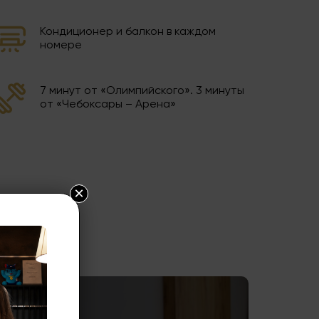
Кондиционер и балкон в каждом
номере
7 минут от «Олимпийского». 3 минуты
от «Чебоксары – Арена»
×