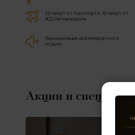
20 минут от Аэропорта. 10 минут от
ЖД/Автовокзалов
Звукоизоляция для комфортного
отдыха
Акции и спецпред