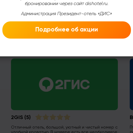
бронировании через сайт dishotel.ru.
Администрация Президент-отель «ДИС»
Подробнее об акции
ентов
2GIS
(5)
B
Отличный отель, большой, уютный и чистый номер с
П
удобной кроватью. В номере есть все необходимое,
с