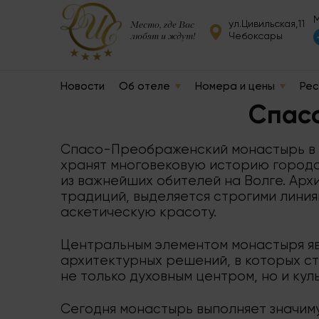
М
ул.Цивильская,11
Место, где Вас
любят и ждут!
Чебоксары
Новости
Об отеле
Номера и цены
Рес
Спас
Спасо-Преображенский монастырь в Ч
хранят многовековую историю города.
из важнейших обителей на Волге. Арх
традиций, выделяется строгими лини
аскетическую красоту.
Центральным элементом монастыря я
архитектурных решений, в которых с
не только духовным центром, но и кул
Сегодня монастырь выполняет значиму