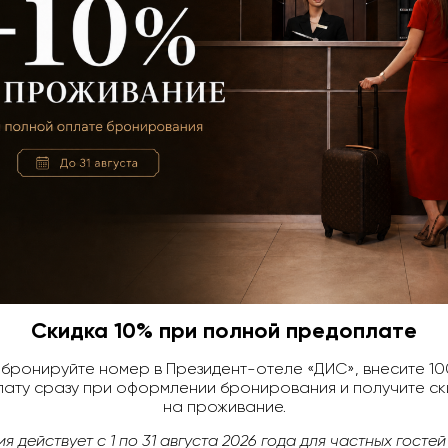
Скидка 10% на
ле
предоплате
Подробнее
Скидка 10% при полной предоплате
бронируйте номер в Президент-отеле «ДИС», внесите 1
Смотреть все...
ату сразу при оформлении бронирования и получите ск
на проживание.
ия действует с 1 по 31 августа 2026 года для частных гостей