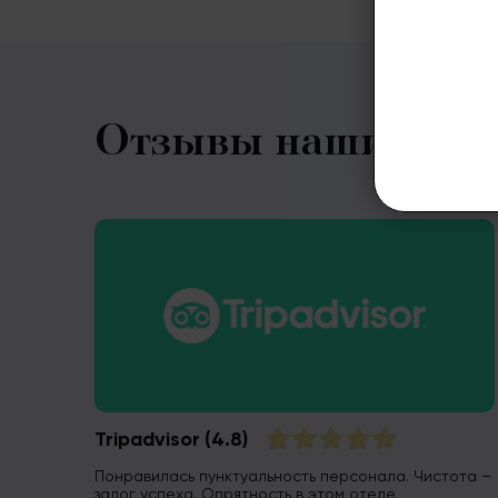
Отзывы наших кли
Tripadvisor
(4.8)
Понравилась пунктуальность персонала. Чистота –
залог успеха. Опрятность в этом отеле