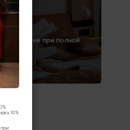
 проживание при полной
00%
идку 10%
 при