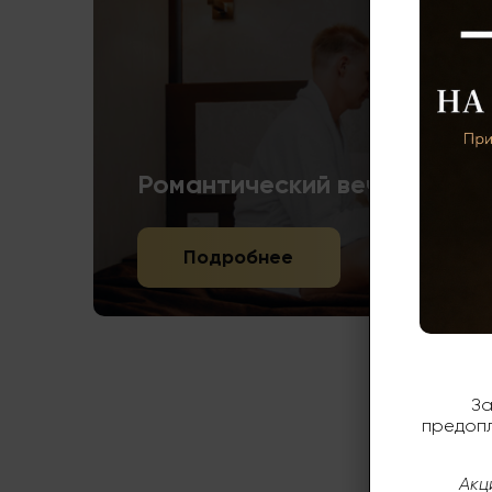
Романтический вечер в оте
Подробнее
За
предопл
Акц