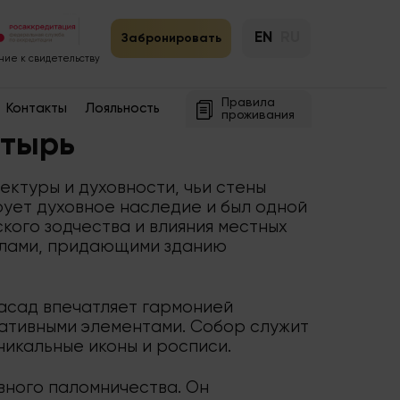
EN
RU
Забронировать
ие к свидетельству
Правила
Контакты
Лояльность
проживания
тырь
ктуры и духовности, чьи стены
рует духовное наследие и был одной
кого зодчества и влияния местных
полами, придающими зданию
асад впечатляет гармонией
ативными элементами. Собор служит
никальные иконы и росписи.
вного паломничества. Он