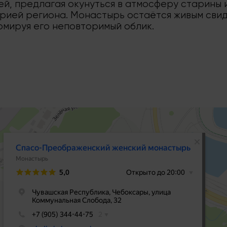
й, предлагая окунуться в атмосферу старины 
торией региона. Монастырь остаётся живым св
рмируя его неповторимый облик.