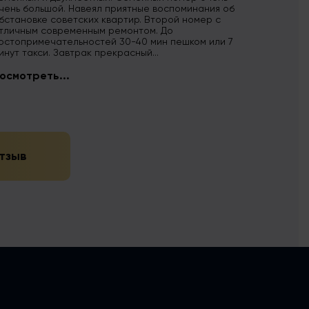
чень большой. Навеял приятные воспоминания об
бстановке советских квартир. Второй номер с
тличным современным ремонтом. До
остопримечательностей 30-40 мин пешком или 7
инут такси. Завтрак прекрасный...
осмотреть...
тзыв