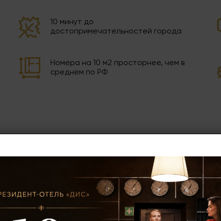
10 минут до
достопримечательностей города
Номера на 10 м2 просторнее, чем в
среднем по РФ
ложения