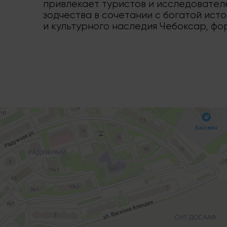
привлекает туристов и исследователе
зодчества в сочетании с богатой ис
и культурного наследия Чебоксар, фо
Спасо-Преображенский женский монастырь
Монастырь в Чебоксарах