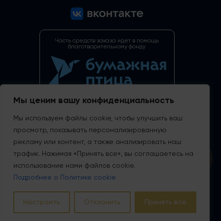
Часть средств заказа идёт в помощь
благотворительному фонду
Мы ценим вашу конфиденциальность
Идентификационный номер средства размещения:
С212024003410
Мы используем файлы cookie, чтобы улучшить ваш
Перейти на запись в реестре
просмотр, показывать персонализированную
рекламу или контент, а также анализировать наш
ИНН 2130221639
ОГРН 1202100008131
трафик. Нажимая «Принять все», вы соглашаетесь на
ООО “ПараДис”
использование нами файлов cookie.
Политика в отношении обработки персональных данных
Подробнее о Политике cookie
Политика о статистических данных и файлах cookie
Политика конфиденциальности
Правила проживания в отель ДИС
Настроить
Отклонить
Принять все