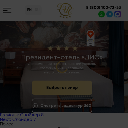
8 (800) 100-72-33
EN
RU
Президент-отель «ДИС»
Современные номера, высокий уровень
обслуживания, идеальное
месторасположение.
Выбрать номер
Смотреть видео-тур 360
Previous:
Слайдер 8
Навигация
Next:
Слайдер 7
по
Поиск
записям