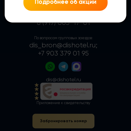
Подробнее об акции
8 (800) 100-72-33
8 (917) 065-17-01
По вопросам групповых заездов:
dis_bron@dishotel.ru;
+7 903 379 01 95
dis@dishotel.ru
Приложение к свидетельству
Забронировать номер