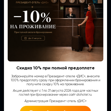
Скидка 10% при полной предоплате
Забронируйте номер в Президент-отеле «ДИС», внесите
100% предоплату сразу при оформлении бронирования и
Контакты
получите скидку 10% на проживание.
Акция действует с 1 по 31 августа 2026 года для частных
гостей при бронировании через сайт dishotel.ru.
Администрация Президент-отель «ДИС»
Адрес: ул. Цивильская, 11, Чебоксары,
Чувашская Респ., 428022