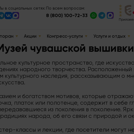
ы в социальных сетях:
По всем вопросам:
8 (800) 100-72-33
Приложен
торан
Акции
Конгресс-услуги
Услуги и отдых
Музей чувашской вышивки
льное культурное пространство, где искусство
дениях народного творчества. Расположенный 
м культурного наследия, рассказывающим о мн
скусства.
зием и богатством мотивов, которые отражают
чка, платок или полотенце, содержит в себе г
 передававшиеся из поколения в поколение. Яр
традициях народа, об его связи с природой и 
стер-классы и лекции, где посетители могут н