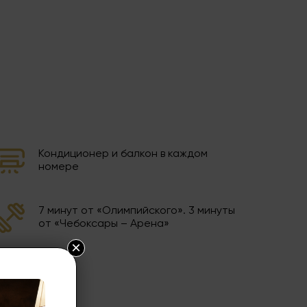
Кондиционер и балкон в каждом
номере
7 минут от «Олимпийского». 3 минуты
от «Чебоксары – Арена»
×