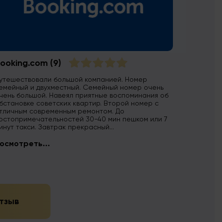
ooking.com
(9)
утешествовали большой компанией. Номер
емейный и двухместный. Семейный номер очень
чень большой. Навеял приятные воспоминания об
бстановке советских квартир. Второй номер с
тличным современным ремонтом. До
остопримечательностей 30-40 мин пешком или 7
инут такси. Завтрак прекрасный...
осмотреть...
тзыв