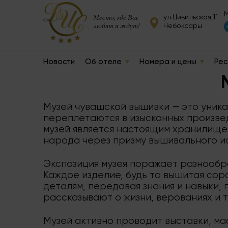
М
ул.Цивильская,11
Место, где Вас
любят и ждут!
Чебоксары
Новости
Об отеле
Номера и цены
Рес
Музей чувашской вышивки — это уника
переплетаются в изысканных произве
музей является настоящим хранилище
народа через призму вышивального и
Экспозиция музея поражает разнообра
Каждое изделие, будь то вышитая соро
деталям, передавая знания и навыки,
рассказывают о жизни, верованиях и 
Музей активно проводит выставки, ма