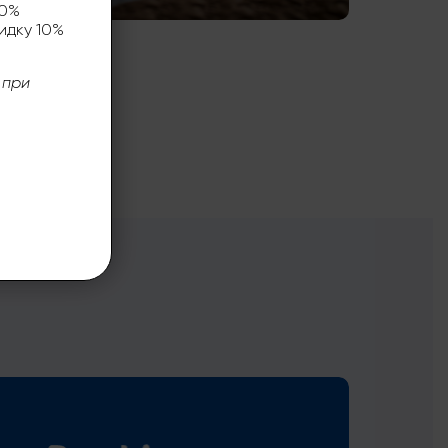
00%
идку 10%
 при