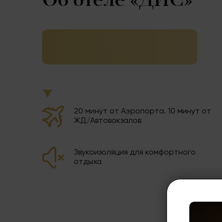
Об отеле «ДИС»
20 минут от Аэропорта. 10 минут от
ЖД/Автовокзалов
Звукоизоляция для комфортного
отдыха