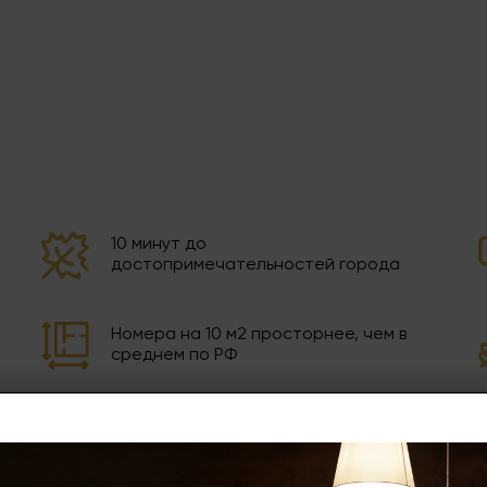
10 минут до
достопримечательностей города
Номера на 10 м2 просторнее, чем в
среднем по РФ