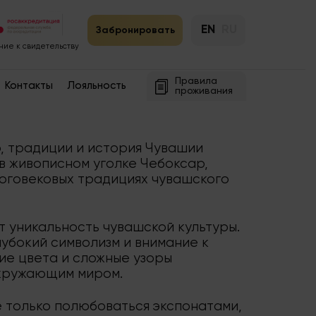
EN
RU
Забронировать
ие к свидетельству
Правила
Контакты
Лояльность
проживания
, традиции и история Чувашии
в живописном уголке Чебоксар,
оговековых традициях чувашского
 уникальность чувашской культуры.
лубокий символизм и внимание к
кие цвета и сложные узоры
окружающим миром.
е только полюбоваться экспонатами,