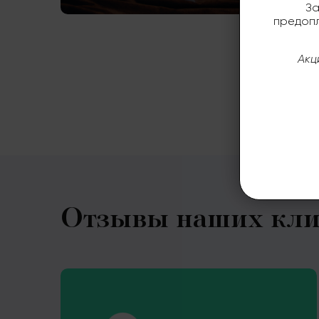
За
предопл
Акц
Отзывы наших кли