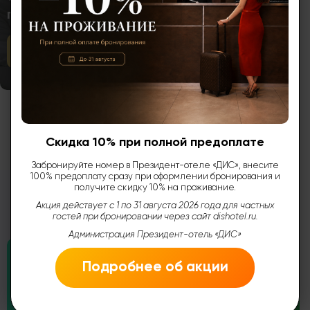
предоплате
Подробнее
Смотреть все...
Скидка 10% при полной предоплате
Забронируйте номер в Президент-отеле «ДИС», внесите
100% предоплату сразу при оформлении бронирования и
получите скидку 10% на проживание.
Акция действует с 1 по 31 августа 2026 года для частных
Отзывы наших клиентов
гостей при бронировании через сайт dishotel.ru.
Администрация Президент-отель «ДИС»
Подробнее об акции