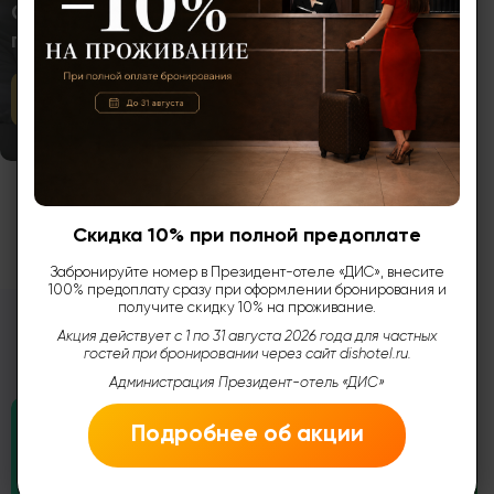
Скидка 10% на проживание при полной
предоплате
Подробнее
Смотреть все...
Скидка 10% при полной предоплате
Забронируйте номер в Президент-отеле «ДИС», внесите
100% предоплату сразу при оформлении бронирования и
получите скидку 10% на проживание.
Акция действует с 1 по 31 августа 2026 года для частных
Отзывы наших клиентов
гостей при бронировании через сайт dishotel.ru.
Администрация Президент-отель «ДИС»
Подробнее об акции