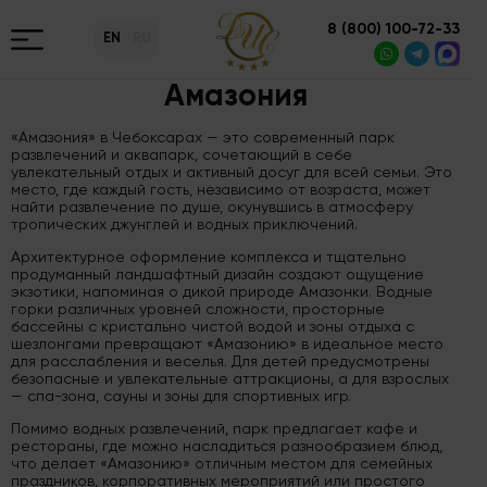
8 (800) 100-72-33
EN
RU
Амазония
«Амазония» в Чебоксарах — это современный парк
развлечений и аквапарк, сочетающий в себе
увлекательный отдых и активный досуг для всей семьи. Это
место, где каждый гость, независимо от возраста, может
найти развлечение по душе, окунувшись в атмосферу
тропических джунглей и водных приключений.
Архитектурное оформление комплекса и тщательно
продуманный ландшафтный дизайн создают ощущение
экзотики, напоминая о дикой природе Амазонки. Водные
горки различных уровней сложности, просторные
бассейны с кристально чистой водой и зоны отдыха с
шезлонгами превращают «Амазонию» в идеальное место
для расслабления и веселья. Для детей предусмотрены
безопасные и увлекательные аттракционы, а для взрослых
— спа-зона, сауны и зоны для спортивных игр.
Помимо водных развлечений, парк предлагает кафе и
рестораны, где можно насладиться разнообразием блюд,
что делает «Амазонию» отличным местом для семейных
праздников, корпоративных мероприятий или простого